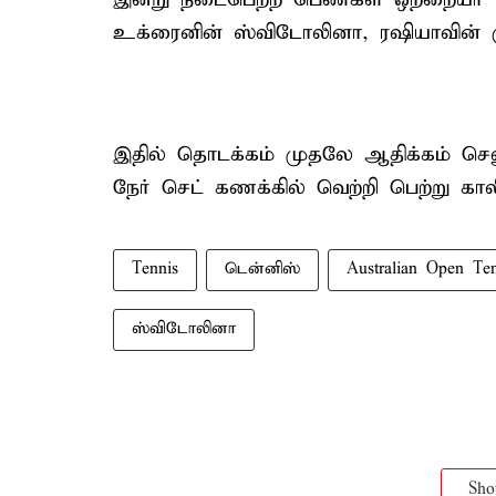
உக்ரைனின் ஸ்விடோலினா, ரஷியாவின்
இதில் தொடக்கம் முதலே ஆதிக்கம் செலு
நேர் செட் கணக்கில் வெற்றி பெற்று காலி
Tennis
டென்னிஸ்
Australian Open Ten
ஸ்விடோலினா
Sh