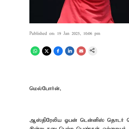
Published on
:
19 Jan 2025, 10:06 pm
மெல்போர்ன்,
ஆஸ்திரேலிய ஓபன் டென்னிஸ் தொடர் மெ
இன்று நடைபெற்ற பெண்கள் ஒற்றையர் பிர