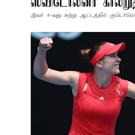
ஸ்விடோலினா காலிறுதி
இவர் 4-வது சுற்று ஆட்டத்தில் குடெர