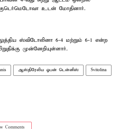
 குடெர்மெடோவா உடன் மோதினார்.
த்திய ஸ்விடோலினா 6-4 மற்றும் 6-1 என்ற
றுதிக்கு முன்னேறியுள்ளார்.
nis
ஆஸ்திரேலிய ஓபன் டென்னிஸ்
Svitolina
ow Comments