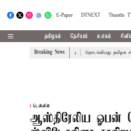
E-Paper
DTNEXT
Thanthi 
தமிழகம்
தேசியம்
உலகம்
சினி
Breaking News
ளாண் பட்ஜெட்டில் அறிவிப்பு
தொடங்கியது தமிழக சட்டசபை க
டென்னிஸ்
ஆஸ்திரேலிய ஓபன் 