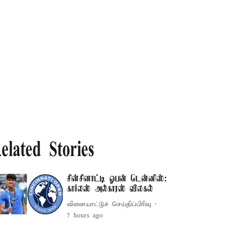
elated Stories
சின்சினாட்டி ஓபன் டென்னிஸ்:
கார்லஸ் அல்காரஸ் விலகல்
விளையாட்டுச் செய்திப்பிரிவு
7 hours ago