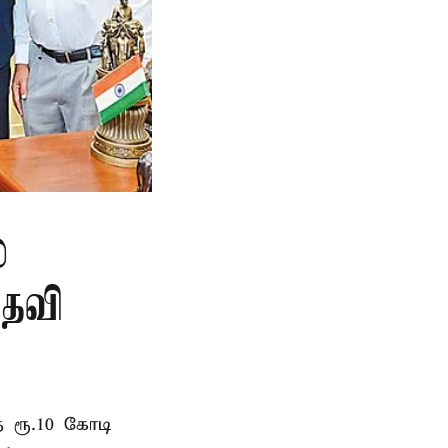
்
ுதவி
 ரூ.10 கோடி