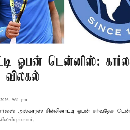
ட்டி ஓபன் டென்னிஸ்: கார்ல
் விலகல்
2026, 9:31 pm
கார்லஸ் அல்காரஸ் சின்சினாட்டி ஓபன் சர்வதேச டென
விலகியுள்ளார்.