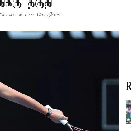
க்கு தகுதி
்மெடோவா உடன் மோதினார்.
R