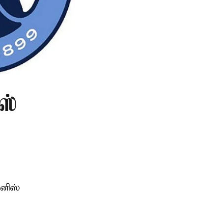
ஸ்
்னிஸ்