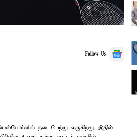
Follow Us
ல்போர்னில் நடைபெற்று வருகிறது. இதில்
ிவின் 4-வது சுற்று ஆட்டம் ஒன்றில்