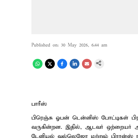
Published on
:
30 May 2026, 6:44 am
பாரீஸ்
பிரெஞ்சு ஓபன் டென்னிஸ் போட்டிகள் பிரா
வருகின்றன. இதில், ஆடவர் ஒற்றையர் ஆ
டேனியல் வல்லெஜோ மற்றும் பிரான்ஸ் 