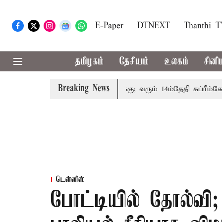
E-Paper
DTNEXT
Thanthi 
தமிழகம்
தேசியம்
உலகம்
சினி
Breaking News
ம்பத்தினருக்கு அரசுப்பணி வழக்கு; வரும் 14ம்தேதி சுப்ரீம்கோர்ட
டென்னிஸ்
போட்டியில் தோல்வி