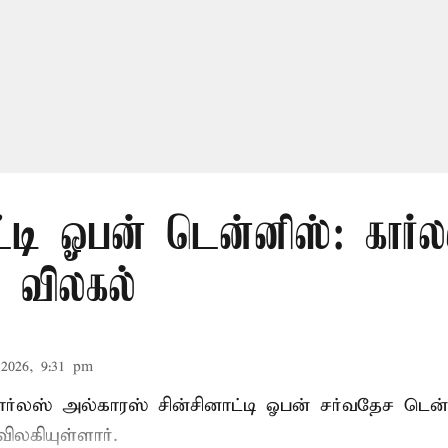
ட்டி ஓபன் டென்னிஸ்: கார்ல
் விலகல்
2026, 9:31 pm
கார்லஸ் அல்காரஸ் சின்சினாட்டி ஓபன் சர்வதேச டென
விலகியுள்ளார்.