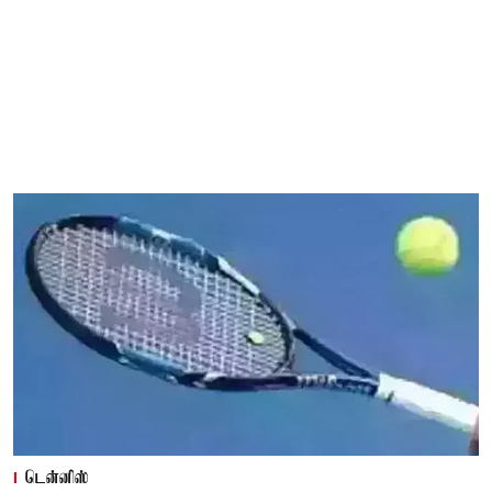
டென்னிஸ்