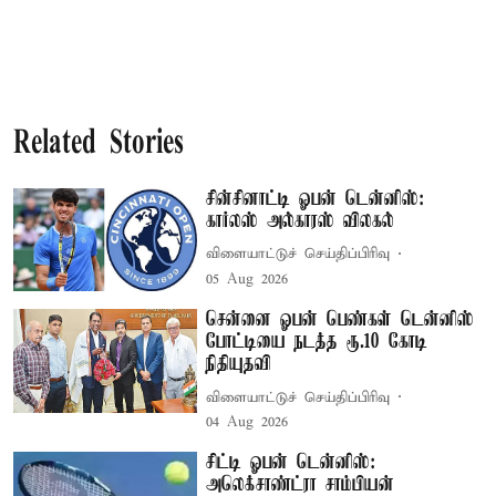
Related Stories
சின்சினாட்டி ஓபன் டென்னிஸ்:
கார்லஸ் அல்காரஸ் விலகல்
விளையாட்டுச் செய்திப்பிரிவு
05 Aug 2026
சென்னை ஓபன் பெண்கள் டென்னிஸ்
போட்டியை நடத்த ரூ.10 கோடி
நிதியுதவி
விளையாட்டுச் செய்திப்பிரிவு
04 Aug 2026
சிட்டி ஓபன் டென்னிஸ்:
அலெக்சாண்ட்ரா சாம்பியன்