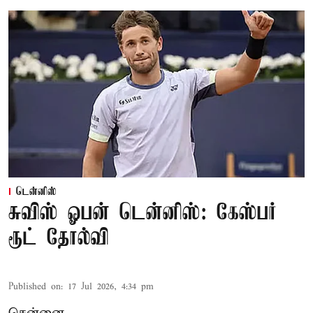
டென்னிஸ்
சுவிஸ் ஓபன் டென்னிஸ்: கேஸ்பர்
ரூட் தோல்வி
Published on
:
17 Jul 2026, 4:34 pm
சென்னை,