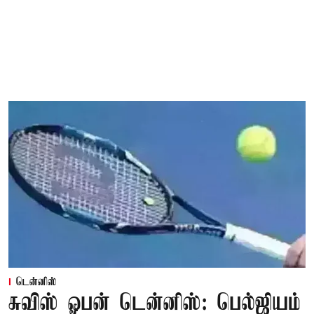
டென்னிஸ்
சுவிஸ் ஓபன் டென்னிஸ்: பெல்ஜியம்