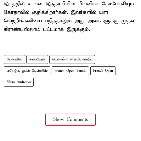
இடத்தில் உள்ள இத்தாலியின் பிளவியா கோபோலியும்
கோதாவில் குதிக்கிறார்கள். இவர்களில் யார்
வெற்றிக்கனியை பறித்தாலும் அது அவர்களுக்கு முதல்
கிராண்ட்ஸ்லாம் பட்டமாக இருக்கும்.
டென்னிஸ்
சாம்பியன்
டென்னிஸ் சாம்பியன்ஷிப்
பிரெஞ்சு ஓபன் டென்னிஸ்
French Open Tennis
French Open
Mirra Andreeva
Show Comments