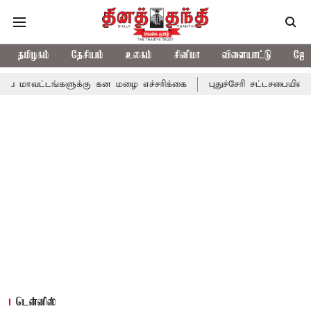
தமிழகம்
தேசியம்
உலகம்
சினிமா
விளையாட்டு
ஜோத
்களுக்கு கன மழை எச்சரிக்கை
புதுச்சேரி சட்டசபையில் வரும் 24ம் த
டென்னிஸ்