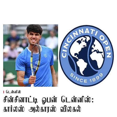
டென்னிஸ்
சின்சினாட்டி ஓபன் டென்னிஸ்:
கார்லஸ் அல்காரஸ் விலகல்