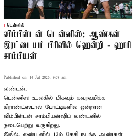
டென்னிஸ்
விம்பிள்டன் டென்னிஸ்: ஆண்கள்
இரட்டையர் பிரிவில் ஹென்றி - ஹாரி
சாம்பியன்
Published on
:
14 Jul 2026, 9:08 am
லண்டன்,
டென்னிஸ்
உலகில் மிகவும் கவுரவமிக்க
கிராண்ட்ஸ்டால் போட்டிகளில் ஒன்றான
விம்பிள்டன் சாம்பியன்ஷிப் லண்டனில்
நடைபெற்று வருகிறது.
இதில், லண்டனில் 12ம் தேதி நடந்த ஆண்கள்