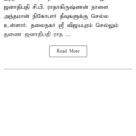
ஜனாதிபதி
சி.பி. ராதாகிருஷ்ணன்
நாளை
அந்தமான் நிகோபார் தீவுகளுக்கு செல்ல
உள்ளார். தலைநகர் ஸ்ரீ விஜயபுரம் செல்லும்
துணை ஜனாதிபதி ராத ...
Read More