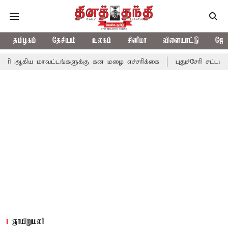
தமிழகம்
தேசியம்
உலகம்
சினிமா
விளையாட்டு
ஜோத
ாவட்டங்களுக்கு கன மழை எச்சரிக்கை
புதுச்சேரி சட்டசபையில் வரும
ஞாயிறுமலர்