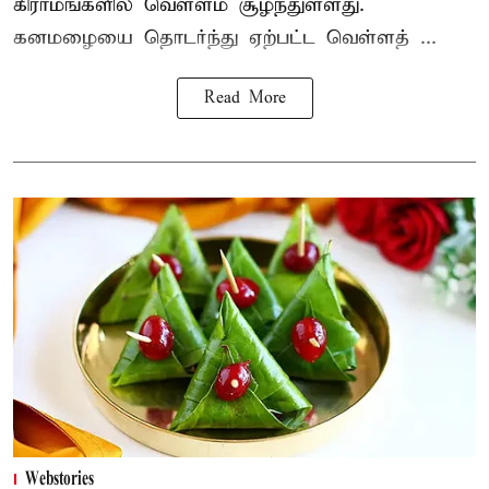
கிராமங்களில் வெள்ளம் சூழ்ந்துள்ளது.
கனமழையை தொடர்ந்து ஏற்பட்ட வெள்ளத் ...
Read More
Webstories