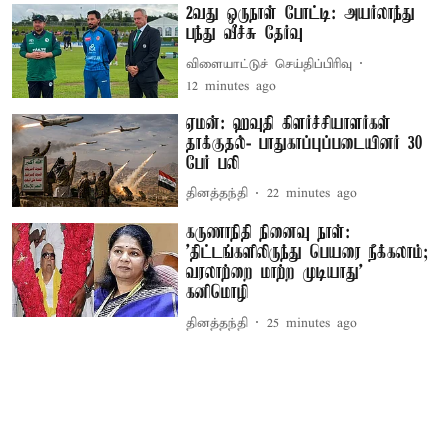
2வது ஒருநாள் போட்டி: அயர்லாந்து
பந்து வீச்சு தேர்வு
விளையாட்டுச் செய்திப்பிரிவு
12 minutes ago
ஏமன்: ஹவுதி கிளர்ச்சியாளர்கள்
தாக்குதல்- பாதுகாப்புப்படையினர் 30
பேர் பலி
தினத்தந்தி
22 minutes ago
கருணாநிதி நினைவு நாள்:
'திட்டங்களிலிருந்து பெயரை நீக்கலாம்;
வரலாற்றை மாற்ற முடியாது' –
கனிமொழி
தினத்தந்தி
25 minutes ago