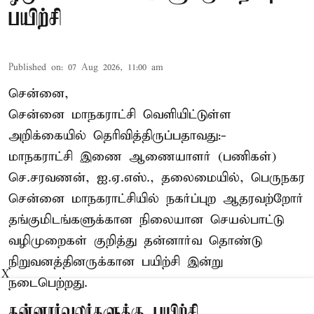
பயிற்சி
Published on
:
07 Aug 2026, 11:00 am
சென்னை,
சென்னை மாநகராட்சி வெளியிட்டுள்ள
அறிக்கையில் தெரிவித்திருப்பதாவது:-
மாநகராட்சி இணை ஆணையாளர் (பணிகள்)
செ.சரவணன், ஐ.ஏ.எஸ்., தலைமையில், பெருநகர
சென்னை மாநகராட்சியில் நகர்ப்புற ஆதரவற்றோர்
தங்குமிடங்களுக்கான நிலையான செயல்பாட்டு
வழிமுறைகள் குறித்து தன்னார்வ தொண்டு
நிறுவனத்தினருக்கான பயிற்சி இன்று
X
நடைபெற்றது.
தன்னார்வலர்களுக்கு பயிற்சி