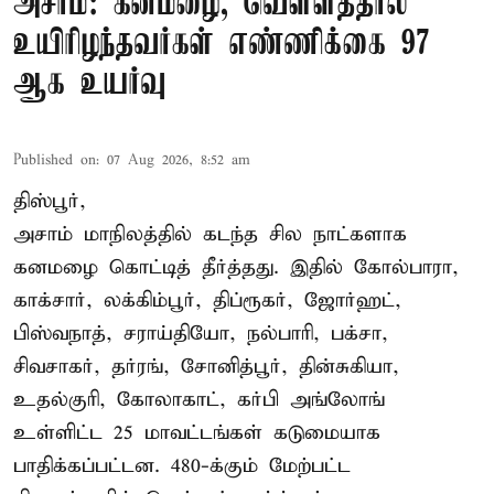
அசாம்: கனமழை, வெள்ளத்தால்
உயிரிழந்தவர்கள் எண்ணிக்கை 97
ஆக உயர்வு
Published on
:
07 Aug 2026, 8:52 am
திஸ்பூர்,
அசாம் மாநிலத்தில் கடந்த சில நாட்களாக
கனமழை கொட்டித் தீர்த்தது. இதில் கோல்பாரா,
காக்சார், லக்கிம்பூர், திப்ரூகர், ஜோர்ஹட்,
பிஸ்வநாத், சராய்தியோ, நல்பாரி, பக்சா,
சிவசாகர், தர்ரங், சோனித்பூர், தின்சுகியா,
உதல்குரி, கோலாகாட், கர்பி அங்லோங்
உள்ளிட்ட 25 மாவட்டங்கள் கடுமையாக
பாதிக்கப்பட்டன. 480-க்கும் மேற்பட்ட