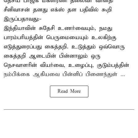
தேசிய பாஜக மகளிரணி தலைவர்
வானதி
சீனிவாசன்
தனது எக்ஸ் தள பதிவில் கூறி
இருப்பதாவது:-
இந்தியாவின் சுதேசி உணர்வையும், நமது
பாரம்பரியத்தின் பெருமையையும் உலகிற்கு
எடுத்துரைப்பது கைத்தறி. உடுத்தும் ஒவ்வொரு
கைத்தறி ஆடையின் பின்னாலும் ஒரு
நெசவாளரின் வியர்வை, உழைப்பு, குடும்பத்தின்
நம்பிக்கை ஆகியவை பின்னிப் பிணைந்துள் ...
Read More