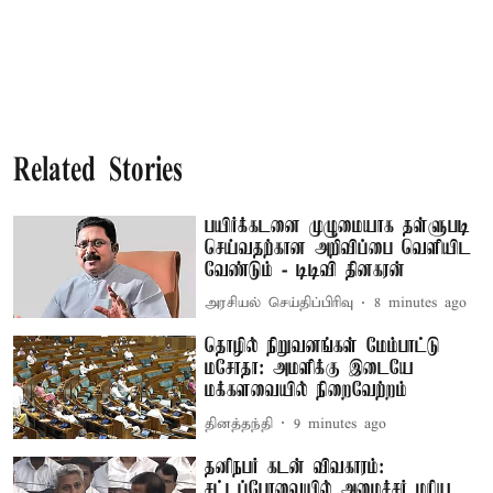
Related Stories
பயிர்க்கடனை முழுமையாக தள்ளுபடி
செய்வதற்கான அறிவிப்பை வெளியிட
வேண்டும் - டிடிவி தினகரன்
அரசியல் செய்திப்பிரிவு
8 minutes ago
தொழில் நிறுவனங்கள் மேம்பாட்டு
மசோதா: அமளிக்கு இடையே
மக்களவையில் நிறைவேற்றம்
தினத்தந்தி
9 minutes ago
தனிநபர் கடன் விவகாரம்:
சட்டப்பேரவையில் அமைச்சர் மரிய