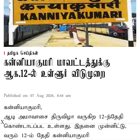
தமிழக செய்திகள்
கன்னியாகுமரி மாவட்டத்துக்கு
ஆக.12-ல் உள்ளூர் விடுமுறை
Published on
:
07 Aug 2026, 8:44 am
கன்னியாகுமரி,
ஆடி அமாவாசை திருவிழா வருகிற 12-ந்தேதி
X
கொண்டாடப்பட உள்ளது. இதனை முன்னிட்டு,
வரும் 12-ம் தேதி கன்னியாகுமரி