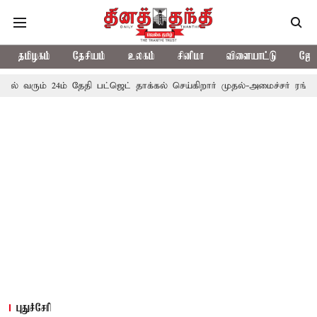
தமிழகம்
தேசியம்
உலகம்
சினிமா
விளையாட்டு
ஜோத
24ம் தேதி பட்ஜெட் தாக்கல் செய்கிறார் முதல்-அமைச்சர் ரங்கசாமி
எதிர
புதுச்சேரி