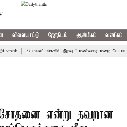
TV
மா
விளையாட்டு
ஜோதிடம்
ஆன்மிகம்
வணிகம்
னம்
23 மாவட்டங்களில் இரவு 7 மணிவரை மழை பெய்ய வாய்ப்
ை சோதனை என்று தவறான