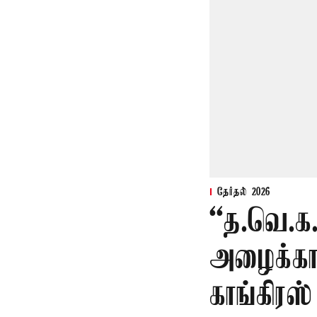
தேர்தல் 2026
“த.வெ.க
அழைக்காவ
காங்கிரஸ்