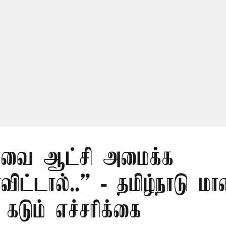
.வை ஆட்சி அமைக்க
ிட்டால்..” - தமிழ்நாடு ம
 கடும் எச்சரிக்கை