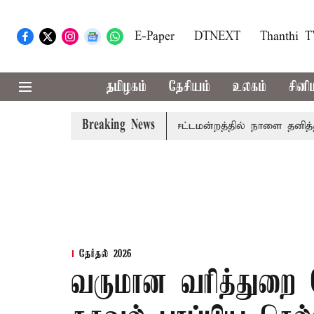
E-Paper
DTNEXT
Thanthi 
தமிழகம்
தேசியம்
உலகம்
சினி
Breaking News
முதலில் தமிழ்த்தாய் வாழ்த்து: சட்டமன்றத்தில் நாளை தனித்தீர்மா
தேர்தல் 2026
வருமான வரித்துற