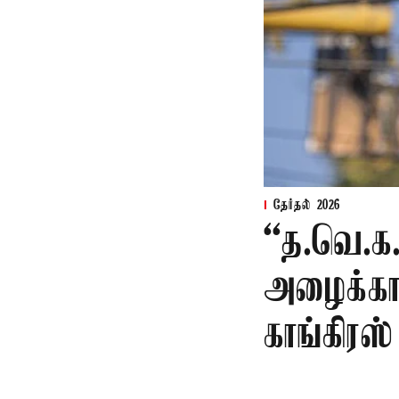
தேர்தல் 2026
“த.வெ.க
அழைக்காவ
காங்கிரஸ்