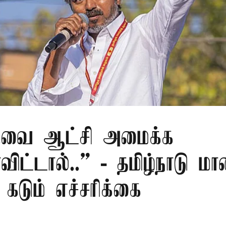
.வை ஆட்சி அமைக்க
ிட்டால்..” - தமிழ்நாடு ம
 கடும் எச்சரிக்கை