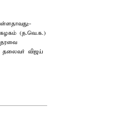
ுள்ளதாவது:-
கழகம் (த.வெ.க.)
 ஆதரவை
க. தலைவர் விஜய்