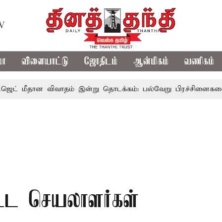
TV
மா
விளையாட்டு
ஜோதிடம்
ஆன்மிகம்
வணிகம்
ன விவாதம் இன்று தொடக்கம்: பல்வேறு பிரச்சினைகளை எழுப்ப எதி
்ட செயலாளர்கள்