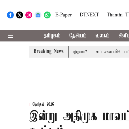
E-Paper
DTNEXT
Thanthi 
தமிழகம்
தேசியம்
உலகம்
சினி
Breaking News
 பட்ஜெட்: மாற்றமா?, தடுமாற்றமா?
சட்டசபையில் பட்ஜெட் மீதா
தேர்தல் 2026
இன்று அதிமுக மாவட