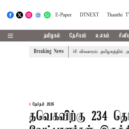
E-Paper
DTNEXT
Thanthi 
தமிழகம்
தேசியம்
உலகம்
சினி
Breaking News
ைச்சர் விஜய் உரை
காவிரி விவகாரம்: தமிழகத்தில் அனைத்து 
தேர்தல் 2026
தவெகவிற்கு 234 தொ