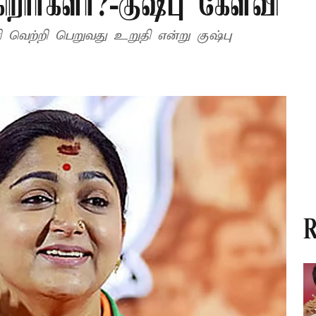
ிறார்களா?-குஷ்பு கேள்வி
 வெற்றி பெறுவது உறுதி என்று குஷ்பு
R