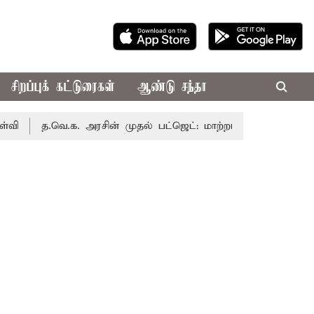
சிறப்புக் கட்டுரைகள்
ஆண்டு சந்தா
.வெ.க. அரசின் முதல் பட்ஜெட்: மாற்றமா?, தடுமாற்றமா?
சட்டச