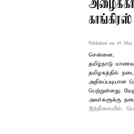
அழைக்காவ
காங்கிரஸ்
Published on
:
07 May 
சென்னை,
தமிழ்நாடு மாணவர
தமிழகத்தில் நடை
அதிகப்படியான த
பெற்றுள்ளது. மே
அவர்களுக்கு தன
இந்நிலையில், பெ