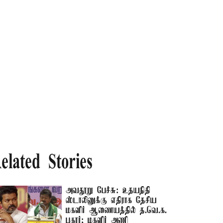
elated Stories
அவதூறு பேச்சு: உதயநிதி
ஸ்டாலினுக்கு எதிராக தேசிய
மகளிர் ஆணையத்தில் த.வெ.க.
புகார்; மகளிர் அணி