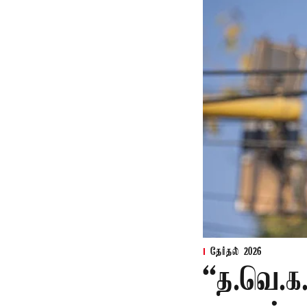
தேர்தல் 2026
“த.வெ.க