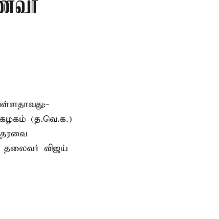
ாணவர்
ுள்ளதாவது:-
கழகம் (த.வெ.க.)
 ஆதரவை
க. தலைவர் விஜய்