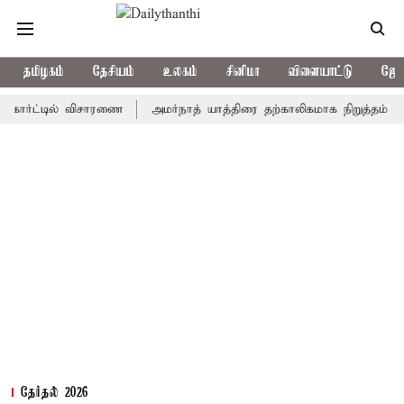
தமிழகம்
தேசியம்
உலகம்
சினிமா
விளையாட்டு
ஜோத
ட்டில் விசாரணை
அமர்நாத் யாத்திரை தற்காலிகமாக நிறுத்தம்
இமாச்
தேர்தல் 2026