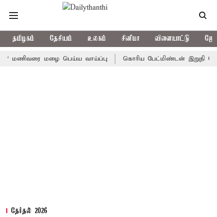
தமிழகம்
தேசியம்
உலகம்
சினிமா
விளையாட்டு
ஜோத
ணிவரை மழை பெய்ய வாய்ப்பு
கொரிய பேட்மிண்டன் இறுதி போட்டி; இந
தேர்தல் 2026