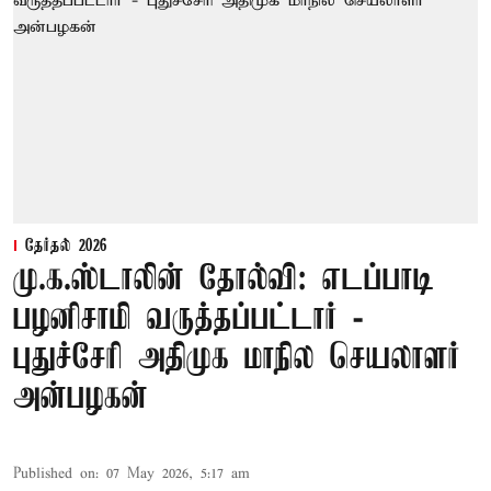
தேர்தல் 2026
மு.க.ஸ்டாலின் தோல்வி: எடப்பாடி
பழனிசாமி வருத்தப்பட்டார் -
புதுச்சேரி அதிமுக மாநில செயலாளர்
அன்பழகன்
Published on
:
07 May 2026, 5:17 am