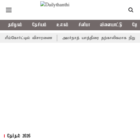
தமிழகம்
தேசியம்
உலகம்
சினிமா
விளையாட்டு
ஜோத
்கோர்ட்டில் விசாரணை
அமர்நாத் யாத்திரை தற்காலிகமாக நிறுத்தம்
தேர்தல் 2026