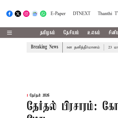
E-Paper
DTNEXT
Thanthi 
தமிழகம்
தேசியம்
உலகம்
சினி
Breaking News
ய் வாழ்த்து: சட்டமன்றத்தில் நாளை தனித்தீர்மானம்
23 மாவட்ட
தேர்தல் 2026
தேர்தல் பிரசாரம்: க