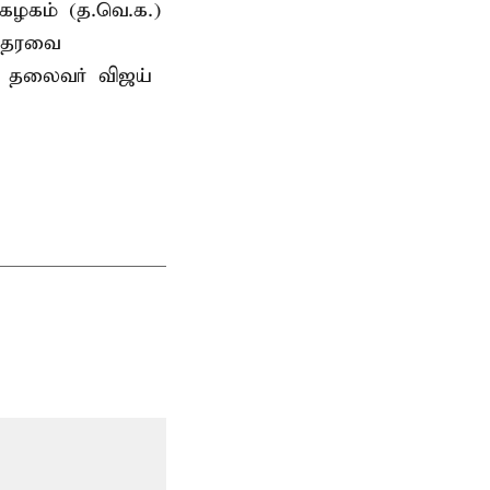
கழகம் (த.வெ.க.)
 ஆதரவை
க. தலைவர் விஜய்