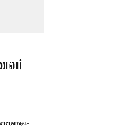
ாணவர்
ுள்ளதாவது:-