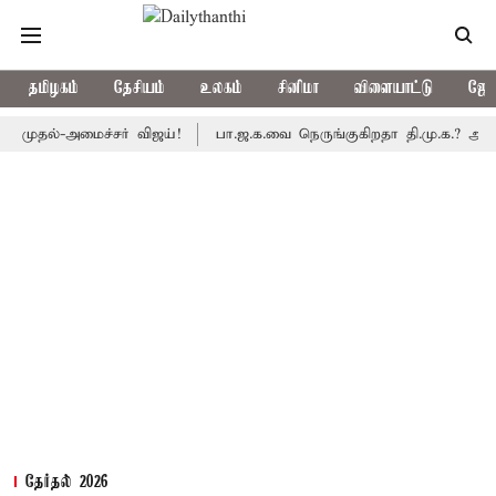
தமிழகம்
தேசியம்
உலகம்
சினிமா
விளையாட்டு
ஜோத
்-அமைச்சர் விஜய்!
பா.ஜ.க.வை நெருங்குகிறதா தி.மு.க.? அனைத்துக்க
தேர்தல் 2026