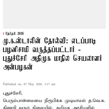
தேர்தல் 2026
மு.க.ஸ்டாலின் தோல்வி: எடப்பாடி
பழனிசாமி வருத்தப்பட்டார் -
புதுச்சேரி அதிமுக மாநில செயலாளர்
அன்பழகன்
Published on
:
07 May 2026, 5:17 am
புதுச்சேரி,
பெரும்பான்மையை நிரூபிக்க முடியாமல் த.வெ.க.
திணறி வரும் நிலையில், தமிழக அரசியலில்