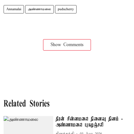
Annamalai
அண்ணாமலை
puducherry
Show Comments
Related Stories
தீரன் சின்னமலை நினைவு தினம் -
அண்ணாமலை புகழஞ்சலி
தினத்தந்தி
03 Aug 2026