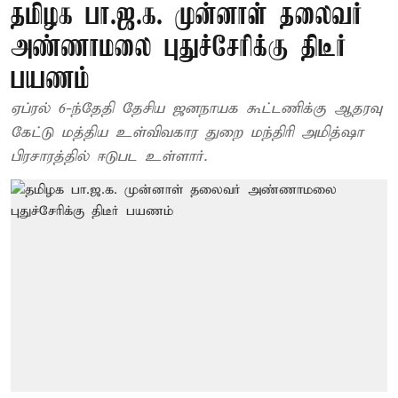
தமிழக பா.ஜ.க. முன்னாள் தலைவர்
அண்ணாமலை புதுச்சேரிக்கு திடீர்
பயணம்
ஏப்ரல் 6-ந்தேதி தேசிய ஜனநாயக கூட்டணிக்கு ஆதரவு
கேட்டு மத்திய உள்விவகார துறை மந்திரி அமித்ஷா
பிரசாரத்தில் ஈடுபட உள்ளார்.