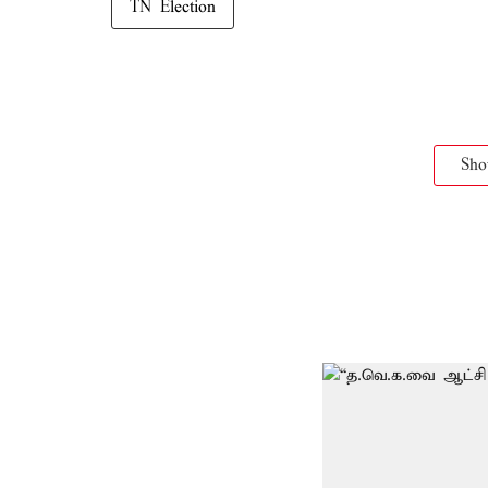
TN Election
Sh