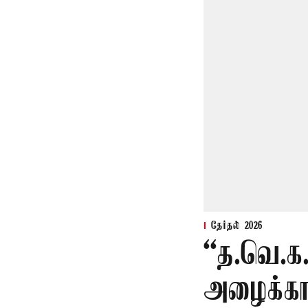
தேர்தல் 2026
“த.வெ.க
அழைக்காவ