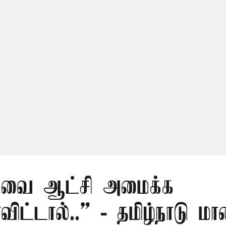
.வை ஆட்சி அமைக்க
ிட்டால்..” - தமிழ்நாடு ம