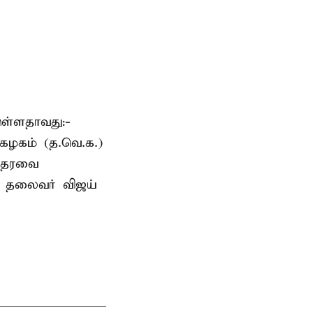
ுள்ளதாவது:-
கழகம் (த.வெ.க.)
 ஆதரவை
க. தலைவர் விஜய்