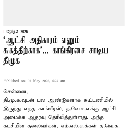
தேர்தல் 2026
‘ஆட்சி அதிகாரம் எனும்
சுகத்திற்காக’... காங்கிரசை சாடிய
திமுக
Published on
:
07 May 2026, 6:27 am
சென்னை,
தி.மு.க.வுடன் பல ஆண்டுகளாக கூட்டணியில்
இருந்து வந்த காங்கிரஸ், த.வெ.க.வுக்கு ஆட்சி
அமைக்க ஆதரவு தெரிவித்துள்ளது. அந்த
கட்சியின் தலைவர்கள், எம்.எல்.ஏ.க்கள் த.வெ.க.