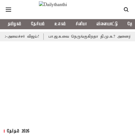
தமிழகம்
தேசியம்
உலகம்
சினிமா
விளையாட்டு
ஜோத
ச்சர் விஜய்!
பா.ஜ.க.வை நெருங்குகிறதா தி.மு.க.? அனைத்துக்கட்சி 
தேர்தல் 2026