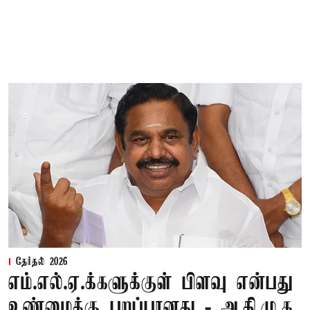
தேர்தல் 2026
எம்.எல்.ஏ.க்களுக்குள் பிளவு என்பது
உண்மைக்கு புறப்பானது - அ.தி.மு.க.