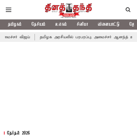
தமிழகம்
தேசியம்
உலகம்
சினிமா
விளையாட்டு
ஜோத
ஜய்
தமிழக அரசியலில் பரபரப்பு; அமைச்சர் ஆனந்த் உடன் சி.வி. சண்
தேர்தல் 2026