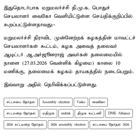
இதுதொடர்பாக மறுமலர்ச்சி தி.மு.க. பொதுச்
செயலாளர் வைகோ வெளியிட்டுள்ள செய்திக்குறிப்பில்
கூறப்பட்டுள்ளதாவது:-
மறுமலர்ச்சி திராவிட முன்னேற்றக் கழகத்தின் மாவட்டச்
செயலாளர்கள் கூட்டம், கழக அவைத் தலைவர்
ஆடிட்டர் ஆ.அர்ஜூனராஜ் அவர்கள் தலைமையில்
நாளை (27.03.2026 வெள்ளிக் கிழமை) காலை 10
மணிக்கு, தலைமைக் கழகம் தாயகத்தில் நடைபெறும்.
இவ்வாறு அதில் தெரிவிக்கப்பட்டுள்ளது.
சட்டசபை தேர்தல்
Assembly election
Vaiko
வைகோ
சட்டமன்ற தேர்தல்
மதிமுக
mdmk
திமுக கூட்டணி
DMK Alliance
2026 சட்டமன்ற தேர்தல்
2026 assembly election
சட்டசபை தேர்தல் 2026