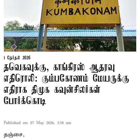
தேர்தல் 2026
தவெகவுக்கு, காங்கிரஸ் ஆதரவு
எதிரொலி: கும்பகோணம் மேயருக்கு
எதிராக திமுக கவுன்சிலர்கள்
போர்க்கொடி
Published on
:
07 May 2026, 5:58 am
தஞ்சை,