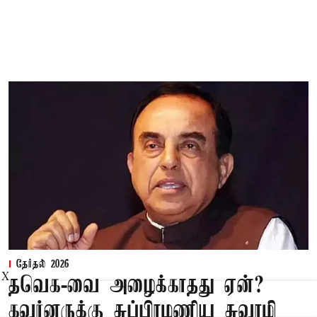
தேர்தல் 2026
X
தவெக-வை அழைக்காதது ஏன்?
கவர்னருக்கு சுப்பிரமணிய சுவாமி