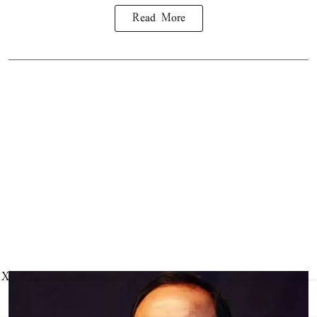
Read More
X