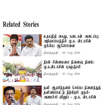
Related Stories
உதயநிதி கைது, கடைகள் அடைப்பு;
அறிவாலயத்தில் மு.க. ஸ்டாலின்
முக்கிய ஆலோசனை
தினத்தந்தி
04 Aug 2026
தீரன் சின்னமலை நினைவு தினம்:
மு.க.ஸ்டாலின் புகழஞ்சலி
தினத்தந்தி
03 Aug 2026
தனி ஆவர்த்தனம் செய்ய நினைத்துத்
தனிமைப்பட்டு நிற்கிறார் முதல்-
அமைச்சர் விஜய் - மு.க. ஸ்டாலின்
தினத்தந்தி
01 Aug 2026