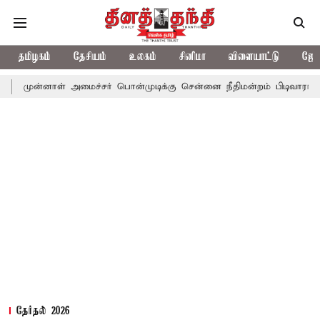
தமிழகம்
தேசியம்
உலகம்
சினிமா
விளையாட்டு
ஜோத
ள் அமைச்சர் பொன்முடிக்கு சென்னை நீதிமன்றம் பிடிவாராண்ட்
தொலை
தேர்தல் 2026