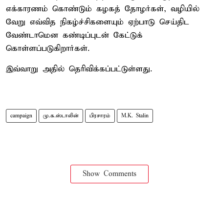
எக்காரணம் கொண்டும் கழகத் தோழர்கள், வழியில்
வேறு எவ்வித நிகழ்ச்சிகளையும் ஏற்பாடு செய்திட
வேண்டாமென கண்டிப்புடன் கேட்டுக்
கொள்ளப்படுகிறார்கள்.
இவ்வாறு அதில் தெரிவிக்கப்பட்டுள்ளது.
campaign
மு.க.ஸ்டாலின்
பிரசாரம்
M.K. Stalin
Show Comments