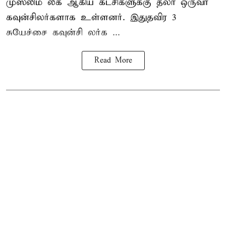
முஸ்லிம் லீக் ஆகிய கட்சிகளுக்கு தலா ஒருவர்
கவுன்சிலர்களாக உள்ளனர். இதுதவிர 3
சுயேச்சை கவுன்சி லர்க ...
Read More