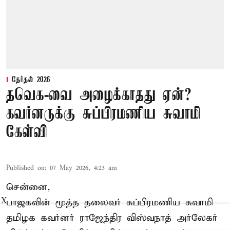
தேர்தல் 2026
தவெக-வை அழைக்காதது ஏன்?
கவர்னருக்கு சுப்பிரமணிய சுவாமி
கேள்வி
Published on
:
07 May 2026, 4:23 am
சென்னை,
பாஜகவின் மூத்த தலைவர் சுப்பிரமணிய சுவாமி
X
தமிழக கவர்னர் ராஜேந்திர விஸ்வநாத் அர்லேகர்