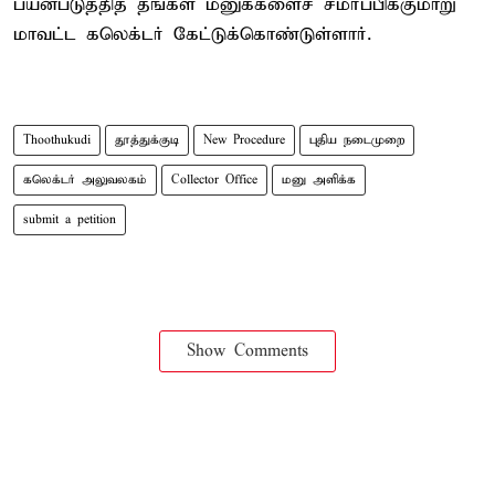
பயன்படுத்தித் தங்கள் மனுக்களைச் சமர்ப்பிக்குமாறு
மாவட்ட கலெக்டர் கேட்டுக்கொண்டுள்ளார்.
Thoothukudi
தூத்துக்குடி
New Procedure
புதிய நடைமுறை
கலெக்டர் அலுவலகம்
Collector Office
மனு அளிக்க
submit a petition
Show Comments