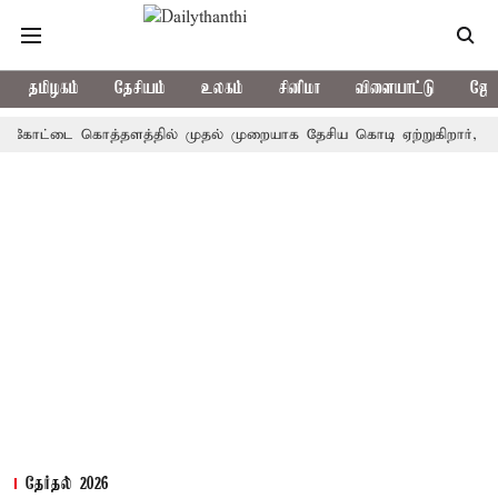
தமிழகம்
தேசியம்
உலகம்
சினிமா
விளையாட்டு
ஜோத
ட்டை கொத்தளத்தில் முதல் முறையாக தேசிய கொடி ஏற்றுகிறார், முதல்-அம
தேர்தல் 2026