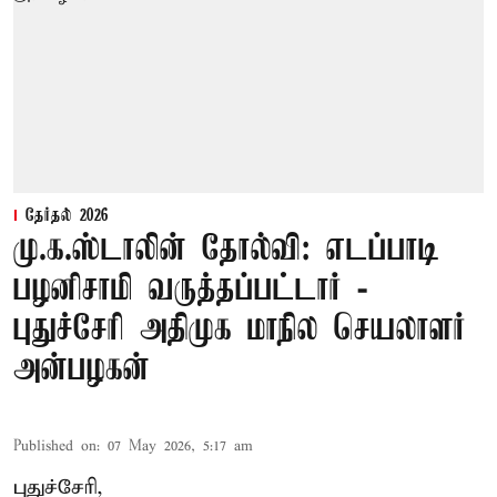
தேர்தல் 2026
மு.க.ஸ்டாலின் தோல்வி: எடப்பாடி
பழனிசாமி வருத்தப்பட்டார் -
புதுச்சேரி அதிமுக மாநில செயலாளர்
அன்பழகன்
Published on
:
07 May 2026, 5:17 am
புதுச்சேரி,