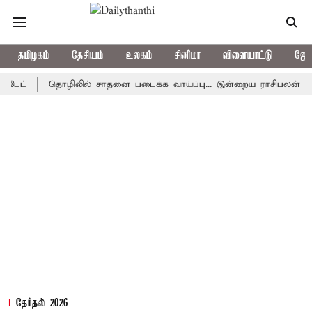
தமிழகம்
தேசியம்
உலகம்
சினிமா
விளையாட்டு
ஜோத
தொழிலில் சாதனை படைக்க வாய்ப்பு... இன்றைய ராசிபலன் 08.08.2026
தேர்தல் 2026