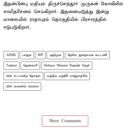
இதன்பின்பு மதியம் திருச்செந்தூர் முருகன் கோவிலில்
சாமிதரிசனம் செய்கிறார். இதனையடுத்து இன்று
மாலையில் ராதாபுரம் தொகுதியில் பிரசாரத்தில்
ஈடுபடுகிறார்.
ADMK
பாஜக
BJP
அதிமுக
தேசிய ஜனநாயக கூட்டணி
Tenkasi
தென்காசி
Defence Minister Rajnath Singh
2026 சட்டமன்ற தேர்தல்
மத்திய மந்திரி ராஜ்நாத்சிங்
2026 assembly election
Show Comments