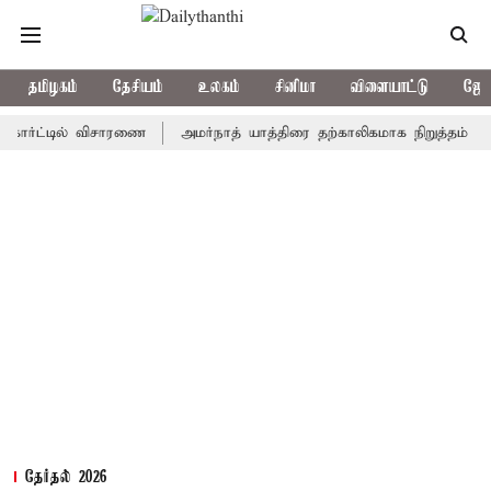
தமிழகம்
தேசியம்
உலகம்
சினிமா
விளையாட்டு
ஜோத
ட்டில் விசாரணை
அமர்நாத் யாத்திரை தற்காலிகமாக நிறுத்தம்
இமாச்
தேர்தல் 2026