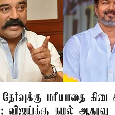
 தேர்வுக்கு மரியாதை கிடை
்: விஜய்க்கு கமல் ஆதரவு