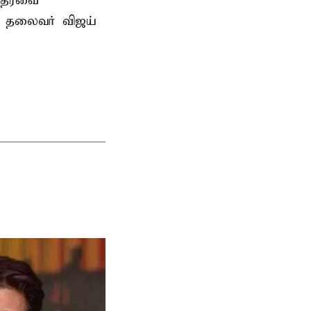
 ஆதரவை
க. தலைவர் விஜய்