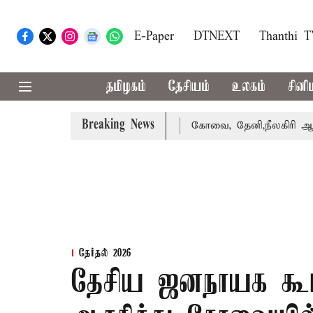
E-Paper
DTNEXT
Thanthi 
தமிழகம்
தேசியம்
உலகம்
சினி
Breaking News
வாபஸ் பெற்றார் சங்கீதா
கோவை, தேனி,நீலகிரி ஆகிய மாவட்
தேர்தல் 2026
தேசிய ஜனநாயக கூ