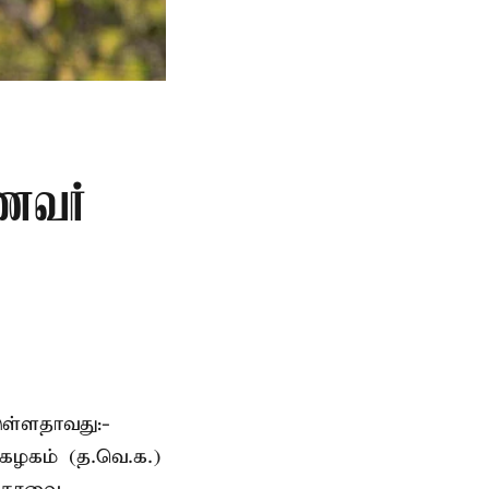
ாணவர்
ுள்ளதாவது:-
கழகம் (த.வெ.க.)