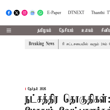
E-Paper
DTNEXT
Thanthi 
தமிழகம்
தேசியம்
உலகம்
சினி
Breaking News
ழை எச்சரிக்கை
புதுச்சேரி சட்டசபையில் வரும் 24ம் தேதி பட
தேர்தல் 2026
நட்சத்திர தொகுதிகள்