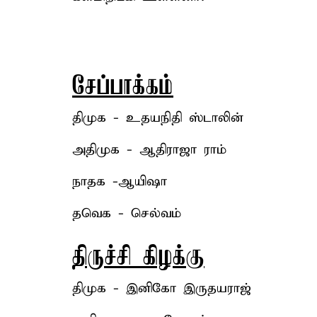
சேப்பாக்கம்
திமுக - உதயநிதி ஸ்டாலின்
அதிமுக - ஆதிராஜா ராம்
நாதக -ஆயிஷா
தவெக - செல்வம்
திருச்சி கிழக்கு
திமுக - இனிகோ இருதயராஜ்