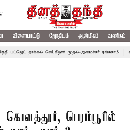
TV
மா
விளையாட்டு
ஜோதிடம்
ஆன்மிகம்
வணிகம்
்ஜெட் தாக்கல் செய்கிறார் முதல்-அமைச்சர் ரங்கசாமி
எதிர்க்க
: கொளத்தூர், பெரம்பூரில்