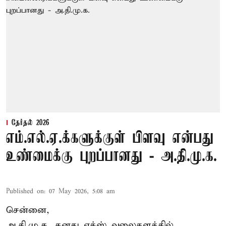
தேர்தல் 2026
எம்.எல்.ஏ.க்களுக்குள் பிளவு என்பது
உண்மைக்கு புறப்பானது - அ.தி.மு.க.
Published on
:
07 May 2026, 5:08 am
சென்னை,
அ.தி.மு.க. தனது எக்ஸ் வலைதளத்தில்