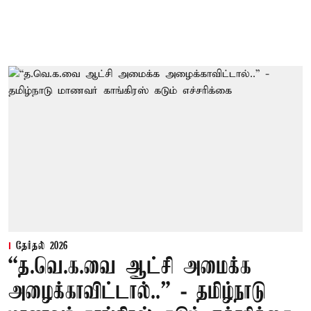
தேர்தல் 2026
“த.வெ.க.வை ஆட்சி அமைக்க
அழைக்காவிட்டால்..” - தமிழ்நாடு