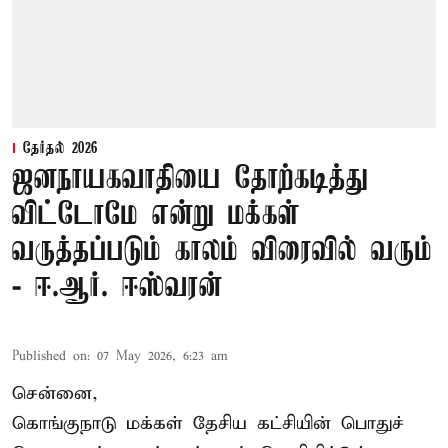
தேர்தல் 2026
ஜனநாயகவாதியை தோற்கடித்து
விட்டோமே என்று மக்கள்
வருத்தப்படும் காலம் விரைவில் வரும்
- ஈ.ஆர். ஈஸ்வரன்
Published on
:
07 May 2026, 6:23 am
சென்னை,
கொங்குநாடு மக்கள் தேசிய கட்சியின் பொதுச்