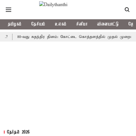
தமிழகம்
தேசியம்
உலகம்
சினிமா
விளையாட்டு
ஜோத
80-வது சுதந்திர தினம்: கோட்டை கொத்தளத்தில் முதல் முறையாக தேசிய 
தேர்தல் 2026