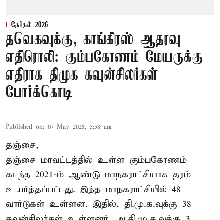
தேர்தல் 2026
தவெகவுக்கு, காங்கிரஸ் ஆதரவு
எதிரொலி: கும்பகோணம் மேயருக்கு
எதிராக திமுக கவுன்சிலர்கள்
போர்க்கொடி
Published on
:
07 May 2026, 5:58 am
தஞ்சை,
தஞ்சை மாவட்டத்தில் உள்ள கும்பகோணம்
கடந்த 2021-ம் ஆண்டு மாநகராட்சியாக தரம்
உயர்த்தப்பட்டது. இந்த மாநகராட்சியில் 48
வார்டுகள் உள்ளன. இதில், தி.மு.க.வுக்கு 38
கவுன்சிலர்கள் உள்ளனர். அ.தி.மு.க.வுக்கு 3,