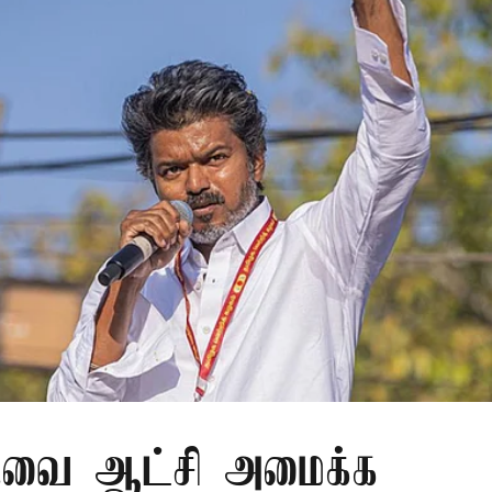
.வை ஆட்சி அமைக்க