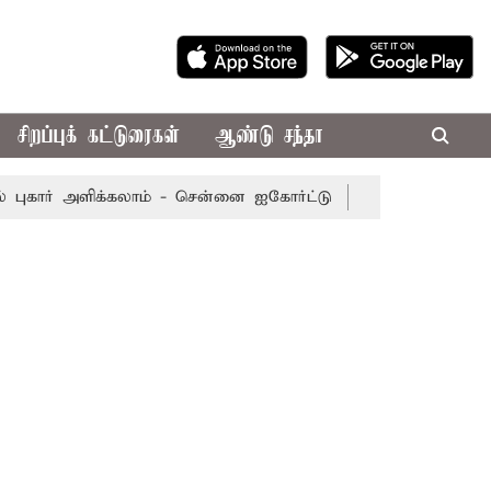
சிறப்புக் கட்டுரைகள்
ஆண்டு சந்தா
 அளிக்கலாம் - சென்னை ஐகோர்ட்டு
புதுச்சேரி சட்டப்பேரவைக்