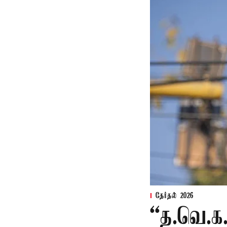
தேர்தல் 2026
“த.வெ.க