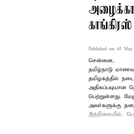
அழைக்காவ
காங்கிரஸ்
Published on
:
07 May 
சென்னை,
தமிழ்நாடு மாணவர
தமிழகத்தில் நடை
அதிகப்படியான த
பெற்றுள்ளது. மே
அவர்களுக்கு தன
இந்நிலையில், பெ