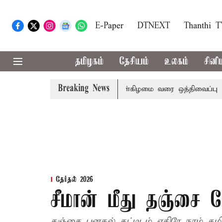
E-Paper
DTNEXT
Thanthi 
தமிழகம்
தேசியம்
உலகம்
சினி
Breaking News
ற இரு அவைகளுக்கும் திங்கள்கிழமை வரை ஒத்திவைப்பு
டாஸ்ம
தேர்தல் 2026
சீமான் மீது தஞ்சை ப
தஞ்சை பனகல் கட்டிடம் எதிரே நாம் தமிழ