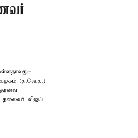
ாணவர்
ுள்ளதாவது:-
கழகம் (த.வெ.க.)
 ஆதரவை
க. தலைவர் விஜய்