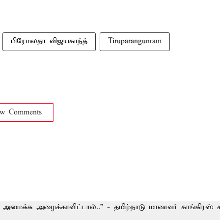
பிரேமலதா விஜயகாந்த்
Tiruparangunram
ow Comments