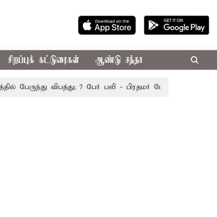
சிறப்புக் கட்டுரைகள்
ஆண்டு சந்தா
பேருந்து விபத்து; 7 பேர் பலி - பிரதமர் மோடி இரங்கல்
தொகு