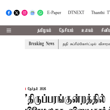
E-Paper
DTNEXT
Thanthi 
தமிழகம்
தேசியம்
உலகம்
சினி
Breaking News
அரசுப்பணி வழக்கு; வரும் 14ம்தேதி சுப்ரீம்கோர்ட்டில் விசாரணை
தேர்தல் 2026
'திருப்பரங்குன்றத்தில்