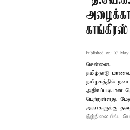
“த.வெ.க
அழைக்காவ
காங்கிரஸ்
Published on
:
07 May 
சென்னை,
தமிழ்நாடு மாணவர
தமிழகத்தில் நடை
அதிகப்படியான த
பெற்றுள்ளது. மே
அவர்களுக்கு தன
இந்நிலையில், பெ