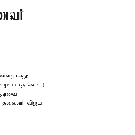
ாணவர்
ுள்ளதாவது:-
கழகம் (த.வெ.க.)
 ஆதரவை
க. தலைவர் விஜய்