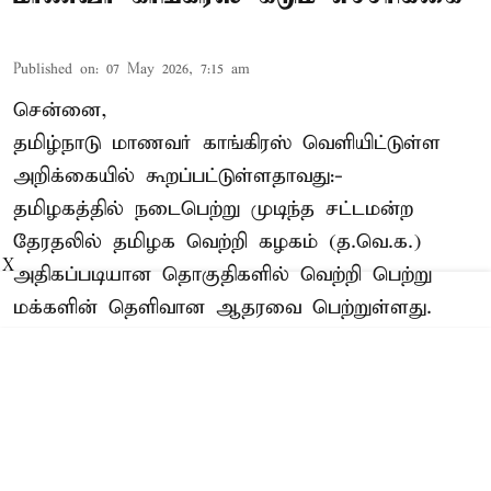
Published on
:
07 May 2026, 7:15 am
சென்னை,
தமிழ்நாடு மாணவர் காங்கிரஸ் வெளியிட்டுள்ள
அறிக்கையில் கூறப்பட்டுள்ளதாவது:-
தமிழகத்தில் நடைபெற்று முடிந்த சட்டமன்ற
தேரதலில் தமிழக வெற்றி கழகம் (த.வெ.க.)
X
அதிகப்படியான தொகுதிகளில் வெற்றி பெற்று
மக்களின் தெளிவான ஆதரவை பெற்றுள்ளது.
மேலும் அகில இந்திய காங்கிரஸ் பேரியக்கமும்
த.வெ.க. தலைவர் விஜய் அவர்களுக்கு தனது
ஆதரவை அதிகாரப்பூர்வமாக வழங்கியுள்ளது.
இந்நிலையில், பெரும்பான்மை ...