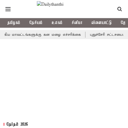
தமிழகம்
தேசியம்
உலகம்
சினிமா
விளையாட்டு
ஜோத
ய மாவட்டங்களுக்கு கன மழை எச்சரிக்கை
புதுச்சேரி சட்டசபையில் வ
தேர்தல் 2026