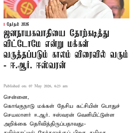
தேர்தல் 2026
ஜனநாயகவாதியை தோற்கடித்து
விட்டோமே என்று மக்கள்
வருத்தப்படும் காலம் விரைவில் வரும்
- ஈ.ஆர். ஈஸ்வரன்
Published on
:
07 May 2026, 6:23 am
சென்னை,
கொங்குநாடு மக்கள் தேசிய கட்சியின் பொதுச்
செயலாளர் ஈ.ஆர். ஈஸ்வரன் வெளியிட்டுள்ள
அறிக்கை தெரிவித்திருப்பதாவது:-
தமிழ்நாட்டில் தேர்தலுக்குப் பிறகு தமிழக