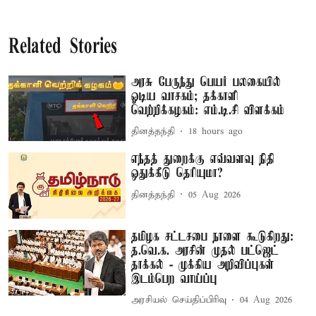
Related Stories
அரசு பேருந்து பெயர் பலகையில்
ஓடிய வாசகம்; தக்காளி
வெற்றிக்கழகம்: எம்.டி.சி விளக்கம்
தினத்தந்தி
18 hours ago
எந்தத் துறைக்கு எவ்வளவு நிதி
ஒதுக்கீடு தெரியுமா?
தினத்தந்தி
05 Aug 2026
தமிழக சட்டசபை நாளை கூடுகிறது:
த.வெ.க. அரசின் முதல் பட்ஜெட்
தாக்கல் - முக்கிய அறிவிப்புகள்
இடம்பெற வாய்ப்பு
அரசியல் செய்திப்பிரிவு
04 Aug 2026