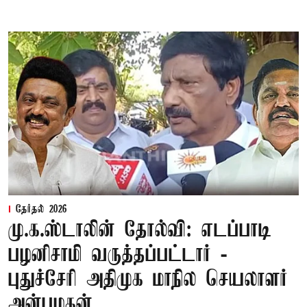
தேர்தல் 2026
மு.க.ஸ்டாலின் தோல்வி: எடப்பாடி
பழனிசாமி வருத்தப்பட்டார் -
புதுச்சேரி அதிமுக மாநில செயலாளர்
அன்பழகன்