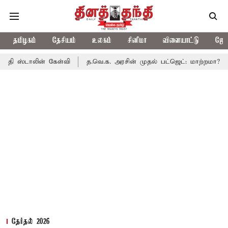
தமிழகம்
தேசியம்
உலகம்
சினிமா
விளையாட்டு
ஜோத
லின் கேள்வி
த.வெ.க. அரசின் முதல் பட்ஜெட்: மாற்றமா?, தடுமாற்றம
தேர்தல் 2026