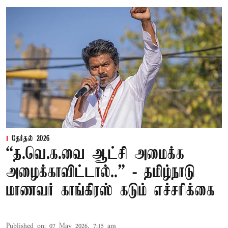
தேர்தல் 2026
“த.வெ.க.வை ஆட்சி அமைக்க
அழைக்காவிட்டால்..” - தமிழ்நாடு
மாணவர் காங்கிரஸ் கடும் எச்சரிக்கை
Published on
:
07 May 2026, 7:15 am