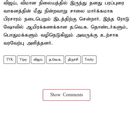
விஜய், விமான நிலையத்தில் இருந்து தனது பரப்புரை
வாகனத்தின் மீது நின்றவாறு சாலை மார்க்கமாக
பிரசாரம் நடைபெறும் இடத்திற்கு சென்றார். இந்த ரோடு
ஷோவில் ஆயிரக்கணக்கான த.வெ.க. தொண்டர்களும்,
பொதுமக்களும் வழிநெடுகிலும் அவருக்கு உற்சாக
வரவேற்பு அளித்தனர்.
TVK
Vijay
விஜய்
த.வெ.க.
திருச்சி
Trichy
Show Comments