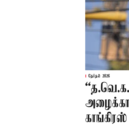
தேர்தல் 2026
“த.வெ.க
அழைக்காவ
காங்கிரஸ்