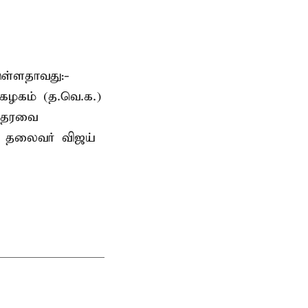
ுள்ளதாவது:-
கழகம் (த.வெ.க.)
 ஆதரவை
க. தலைவர் விஜய்