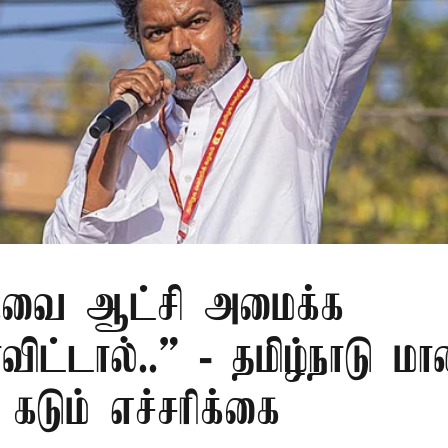
.வை ஆட்சி அமைக்க
ிட்டால்..” - தமிழ்நாடு ம
 கடும் எச்சரிக்கை