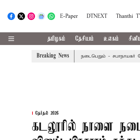
E-Paper
DTNEXT
Thanthi 
தமிழகம்
தேசியம்
உலகம்
சினி
Breaking News
ெப்டம்பர் 8-ந் தேதி வரை நடைபெறும் - சபாநாயகர் ஜே.சி.டி.பிரப
தேர்தல் 2026
கடலூரில் நாளை நட