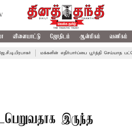
TV
மா
விளையாட்டு
ஜோதிடம்
ஆன்மிகம்
வணிகம்
ாகர்
மக்களின் எதிர்பார்ப்பை பூர்த்தி செய்யாத பட்ஜெட்; எடப
ைபெறுவதாக இருந்த