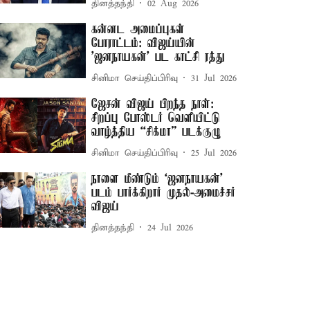
தினத்தந்தி
02 Aug 2026
கன்னட அமைப்புகள்
போராட்டம்: விஜய்யின்
'ஜனநாயகன்' பட காட்சி ரத்து
சினிமா செய்திப்பிரிவு
31 Jul 2026
ஜேசன் விஜய் பிறந்த நாள்:
சிறப்பு போஸ்டர் வெளியிட்டு
வாழ்த்திய “சிக்மா” படக்குழு
சினிமா செய்திப்பிரிவு
25 Jul 2026
நாளை மீண்டும் ‘ஜனநாயகன்’
படம் பார்க்கிறார் முதல்-அமைச்சர்
விஜய்
தினத்தந்தி
24 Jul 2026