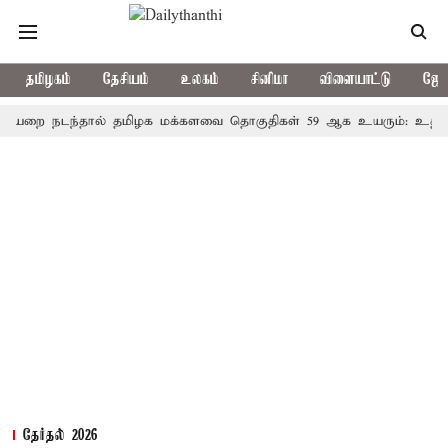
தமிழகம்
தேசியம்
உலகம்
சினிமா
விளையாட்டு
ஜோத
நடந்தால் தமிழக மக்களவை தொகுதிகள் 59 ஆக உயரும்: உத்தேச பட்
தேர்தல் 2026