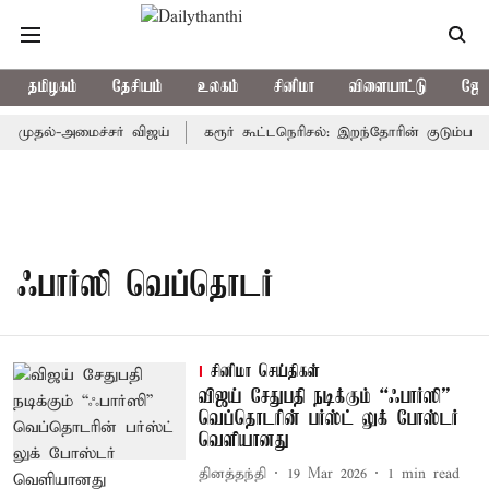
தமிழகம்
தேசியம்
உலகம்
சினிமா
விளையாட்டு
ஜோத
: முதல்-அமைச்சர் விஜய்
கரூர் கூட்டநெரிசல்: இறந்தோரின் குடும்பத்த
ஃபார்ஸி வெப்தொடர்
சினிமா செய்திகள்
விஜய் சேதுபதி நடிக்கும் “ஃபார்ஸி”
வெப்தொடரின் பர்ஸ்ட் லுக் போஸ்டர்
வெளியானது
தினத்தந்தி
19 Mar 2026
1
min read