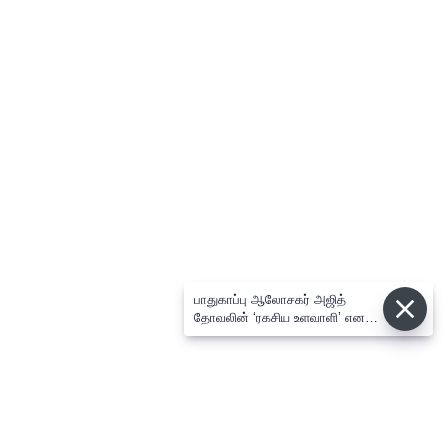
பாதுகாப்பு ஆலோசகர் அஜித்
தோவலின் ‘ரகசிய உளவாளி’ எனக்
கூறிய நபர் கைது.. விசாரணையில்
பரபரப்பு தகவல்