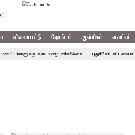
TV
மா
விளையாட்டு
ஜோதிடம்
ஆன்மிகம்
வணிகம்
ட்டங்களுக்கு கன மழை எச்சரிக்கை
புதுச்சேரி சட்டசபையில்