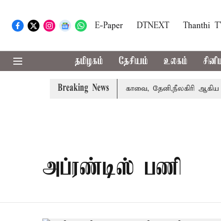
E-Paper
DTNEXT
Thanthi 
தமிழகம்
தேசியம்
உலகம்
சினி
Breaking News
கை வாபஸ் பெற்றார் சங்கீதா
கோவை, தேனி,நீலகிரி ஆகிய மாவ
அப்ரண்டிஸ் பணி