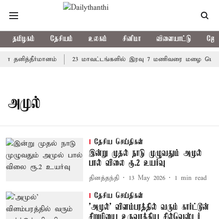
தமிழகம்
தேசியம்
உலகம்
சினிமா
விளையாட்டு
ஜோத
ளை தனித்தீர்மானம்
23 மாவட்டங்களில் இரவு 7 மணிவரை மழை பெய்ய 
அமுல்
தேசிய செய்திகள்
இன்று முதல் நாடு முழுவதும் அமுல்
பால் விலை ரூ.2 உயர்வு
தினத்தந்தி
13 May 2026
1
min read
தேசிய செய்திகள்
'அமுல்' விளம்பரத்தில் வரும் கார்ட்டூன்
சிறுமியை உருவாக்கிய சில்வெஸ்டர்