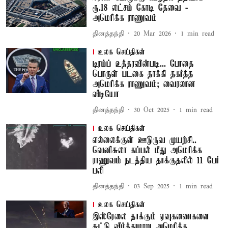
ரூ.18 லட்சம் கோடி தேவை -
அமெரிக்க ராணுவம்
தினத்தந்தி
20 Mar 2026
1
min read
உலக செய்திகள்
டிரம்ப் உத்தரவின்படி... போதை
பொருள் படகை தாக்கி தகர்த்த
அமெரிக்க ராணுவம்; வைரலான
வீடியோ
தினத்தந்தி
30 Oct 2025
1
min read
உலக செய்திகள்
எல்லைக்குள் ஊடுருவ முயற்சி..
வெனிசுலா கப்பல் மீது அமெரிக்க
ராணுவம் நடத்திய தாக்குதலில் 11 பேர்
பலி
தினத்தந்தி
03 Sep 2025
1
min read
உலக செய்திகள்
இஸ்ரேலை தாக்கும் ஏவுகணைகளை
சுட்டு வீழ்த்துமாறு அமெரிக்க