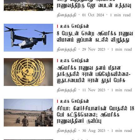
ராணுவத்திற்கு ஜோ பைடன் உத்தரவு
தினத்தந்தி
01 Oct 2024
1
min read
உலக செய்திகள்
8 பேருடன் சென்ற அமெரிக்க ராணுவ
விமானம் ஜப்பான் கடலில் விழுந்தது
தினத்தந்தி
29 Nov 2023
1
min read
உலக செய்திகள்
அமெரிக்க ராணுவ தளம் மீதான
தாக்குதலில் ஈரான் பங்கேற்கவில்லை-
ஐ.நா.சபையில் ஈரான் தூதர் பேச்சு
தினத்தந்தி
11 Nov 2023
1
min read
உலக செய்திகள்
சிரியா: கிளர்ச்சியாளர்கள் மோதலில் 18
பேர் சுட்டுக்கொலை; அமெரிக்க
ராணுவத்தினர் குவிப்பு
தினத்தந்தி
30 Aug 2023
1
min read