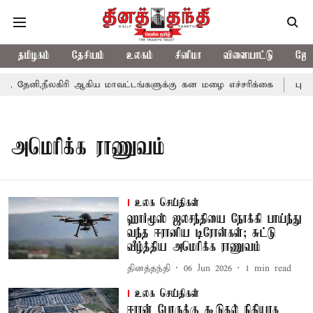
தமிழகம்
தேசியம்
உலகம்
சினிமா
விளையாட்டு
ஜோத
தேனி,நீலகிரி ஆகிய மாவட்டங்களுக்கு கன மழை எச்சரிக்கை
புதுச
அமெரிக்க ராணுவம்
உலக செய்திகள்
ஹார்மூஸ் ஜலசந்தியை நோக்கி பாய்ந்து
வந்த ஈரானிய டிரோன்கள்; சுட்டு
வீழ்த்திய அமெரிக்க ராணுவம்
தினத்தந்தி
06 Jun 2026
1
min read
உலக செய்திகள்
ஈரான் போருக்கு கூடுதல் நிதியாக