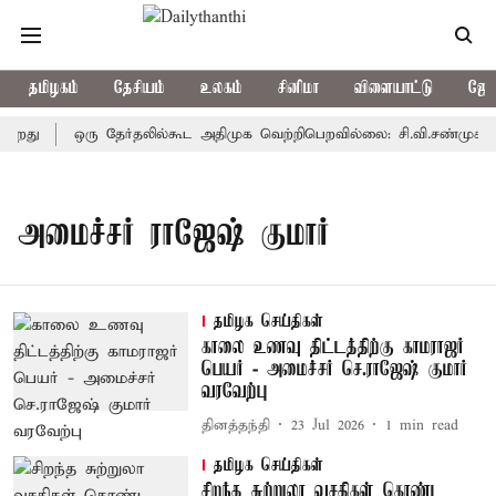
தமிழகம்
தேசியம்
உலகம்
சினிமா
விளையாட்டு
ஜோத
கிறது
ஒரு தேர்தலில்கூட அதிமுக வெற்றிபெறவில்லை: சி.வி.சண்முகம்
அமைச்சர் ராஜேஷ் குமார்
தமிழக செய்திகள்
காலை உணவு திட்டத்திற்கு காமராஜர்
பெயர் - அமைச்சர் செ.ராஜேஷ் குமார்
வரவேற்பு
தினத்தந்தி
23 Jul 2026
1
min read
தமிழக செய்திகள்
சிறந்த சுற்றுலா வசதிகள் கொண்ட