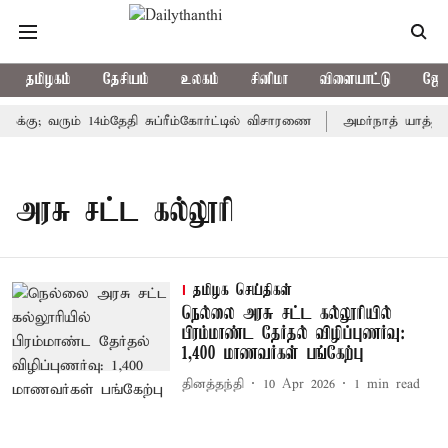
தமிழகம்
தேசியம்
உலகம்
சினிமா
விளையாட்டு
ஜோத
க்கு; வரும் 14ம்தேதி சுப்ரீம்கோர்ட்டில் விசாரணை
அமர்நாத் யாத்திர
அரசு சட்ட கல்லூரி
தமிழக செய்திகள்
நெல்லை அரசு சட்ட கல்லூரியில்
பிரம்மாண்ட தேர்தல் விழிப்புணர்வு:
1,400 மாணவர்கள் பங்கேற்பு
தினத்தந்தி
10 Apr 2026
1
min read