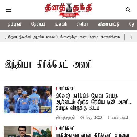
தமிழகம்
தேசியம்
உலகம்
சினிமா
விளையாட்டு
ஜோத
தேனி,நீலகிரி ஆகிய மாவட்டங்களுக்கு கன மழை எச்சரிக்கை
புதுச
இந்தியா கிரிக்கெட் அணி
கிரிக்கெட்
தினேஷ் கார்த்திக் தேர்வு செய்த
ஆல்டைம் சிறந்த இந்திய டி20 அணி..
தமிழக வீரருக்கு இடம்
தினத்தந்தி
06 Sep 2025
1
min read
கிரிக்கெட்
பாகிஸ்தானுடனான கிரிக்கெட் உறவை