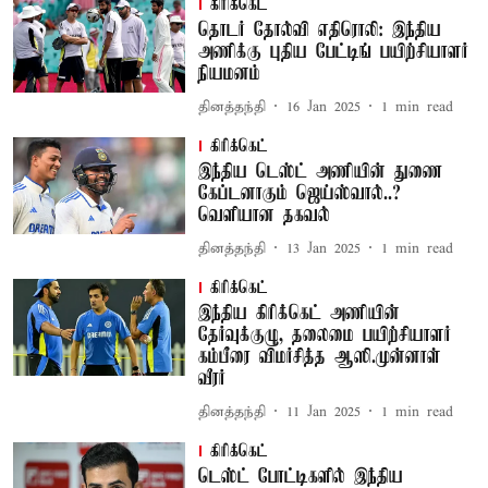
கிரிக்கெட்
தொடர் தோல்வி எதிரொலி: இந்திய
அணிக்கு புதிய பேட்டிங் பயிற்சியாளர்
நியமனம்
தினத்தந்தி
16 Jan 2025
1
min read
கிரிக்கெட்
இந்திய டெஸ்ட் அணியின் துணை
கேப்டனாகும் ஜெய்ஸ்வால்..?
வெளியான தகவல்
தினத்தந்தி
13 Jan 2025
1
min read
கிரிக்கெட்
இந்திய கிரிக்கெட் அணியின்
தேர்வுக்குழு, தலைமை பயிற்சியாளர்
கம்பீரை விமர்சித்த ஆஸி.முன்னாள்
வீரர்
தினத்தந்தி
11 Jan 2025
1
min read
கிரிக்கெட்
டெஸ்ட் போட்டிகளில் இந்திய