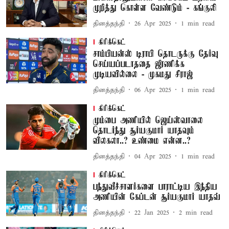
முறித்து கொள்ள வேண்டும் - கங்குலி
தினத்தந்தி
26 Apr 2025
1
min read
கிரிக்கெட்
சாம்பியன்ஸ் டிராபி தொடருக்கு தேர்வு
செய்யப்படாததை ஜீரணிக்க
முடியவில்லை - முகமது சிராஜ்
தினத்தந்தி
06 Apr 2025
1
min read
கிரிக்கெட்
மும்பை அணியில் ஜெய்ஸ்வாலை
தொடர்ந்து சூர்யகுமார் யாதவும்
விலகலா..? உண்மை என்ன..?
தினத்தந்தி
04 Apr 2025
1
min read
கிரிக்கெட்
பந்துவீச்சாளர்களை பாராட்டிய இந்திய
அணியின் கேப்டன் சூர்யகுமார் யாதவ்
தினத்தந்தி
22 Jan 2025
2
min read