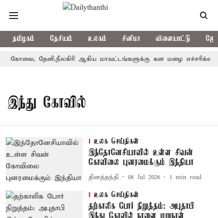
தமிழகம்
தேசியம்
உலகம்
சினிமா
விளையாட்டு
ஜோத
கோவை, தேனி,நீலகிரி ஆகிய மாவட்டங்களுக்கு கன மழை எச்சரிக்கை
இந்து கோவில்
உலக செய்திகள்
இந்தோனேசியாவில் உள்ள சிவன்
கோவிலை புனரமைக்கும் இந்தியா
தினத்தந்தி
08 Jul 2026
1
min read
உலக செய்திகள்
தற்காலிக போர் நிறுத்தம்: அபுதாபி
இந்து கோவில் நாளை மறுநாள்