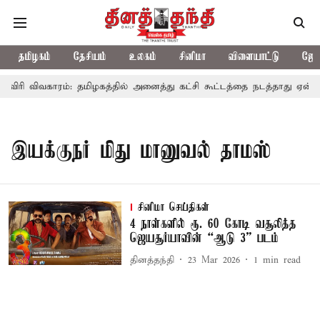
தமிழகம்
தேசியம்
உலகம்
சினிமா
விளையாட்டு
ஜோத
ாவிரி விவகாரம்: தமிழகத்தில் அனைத்து கட்சி கூட்டத்தை நடத்தாது ஏன்?
இயக்குநர் மிது மானுவல் தாமஸ்
சினிமா செய்திகள்
4 நாள்களில் ரூ. 60 கோடி வசூலித்த
ஜெயசூர்யாவின் “ஆடு 3” படம்
தினத்தந்தி
23 Mar 2026
1
min read