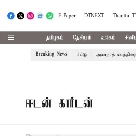
E-Paper
DTNEXT
Thanthi 
தமிழகம்
தேசியம்
உலகம்
சினி
Breaking News
ம் தேதி விசாரணை - சுப்ரீம் கோர்ட்டு
அமர்நாத் யாத்திரை தற
ஈடன் கார்டன்