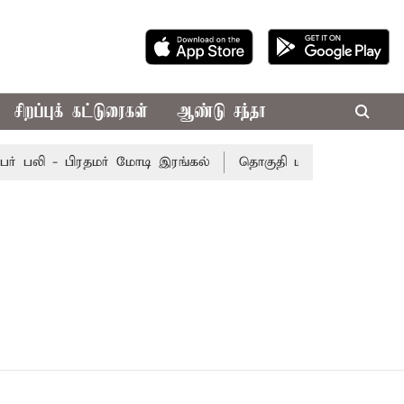
சிறப்புக் கட்டுரைகள்
ஆண்டு சந்தா
ர் பலி - பிரதமர் மோடி இரங்கல்
தொகுதி மறுவரையறை நடந்தா