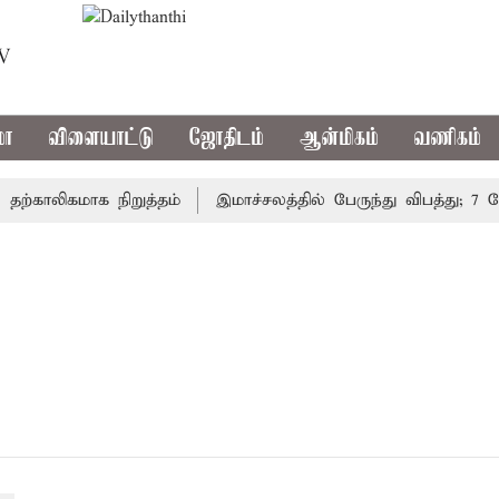
TV
மா
விளையாட்டு
ஜோதிடம்
ஆன்மிகம்
வணிகம்
்காலிகமாக நிறுத்தம்
இமாச்சலத்தில் பேருந்து விபத்து; 7 பே