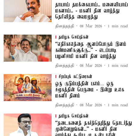
தாயாய் தமக்கையாய்.. மனைவியாய்
மகளாய்.. - மகளிர் தின வாழ்த்து
தெரிவித்த வைரமுத்து
தினத்தந்தி
08 Mar 2026
1
min read
தமிழக செய்திகள்
“எதிர்காலத்தை ஆளப்போகும் இளம்
கண்மணிகளுக்கு..” - எடப்பாடி
பழனிசாமி மகளிர் தின வாழ்த்து
தினத்தந்தி
08 Mar 2026
1
min read
சிறப்புக் கட்டுரைகள்
ஒரு குடும்பத்தின் பலம்… ஒரு
சமூகத்தின் பெருமை - இன்று உலக
மகளிர் தினம்
தினத்தந்தி
08 Mar 2026
1
min read
தமிழக செய்திகள்
“தடைகளைத் தகர்த்தெறிந்து தொடர்ந்து
முன்னேறுங்கள்..” - மகளிர் தின
வாழ்த்து கூறிய மு..க.ஸ்டாலின்