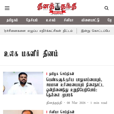
தமிழகம்
தேசியம்
உலகம்
சினிமா
விளையாட்டு
ஜோத
ச்சினைகளை எழுப்ப எதிர்க்கட்சிகள் திட்டம்
இன்று கொட்டப்போகும் 
உலக மகளிர் தினம்
தமிழக செய்திகள்
பெண்களுக்குரிய பாதுகாப்பையும்,
சமமான உரிமையையும் நிலைநாட்ட
ஒன்றிணைந்து உறுதியேற்போம்:
நெல்லை முபாரக்
தினத்தந்தி
08 Mar 2026
1
min read
சினிமா செய்திகள்