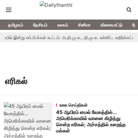
தமிழகம்
தேசியம்
உலகம்
சினிமா
விளையாட்டு
ஜோ
் இன்று எம்.பி.க்கள் கூட்டம்: அ.தி.மு.க., தி.மு.க. உள்ளிட்ட எதிர்க்கட்சிகள்
எரிகல்
உலக செய்திகள்
45 ஆயிரம் மைல் வேகத்தில்...
அமெரிக்காவில் வானை கிழித்து
சென்ற எரிகல்; அச்சத்தில் உறைந்த
மக்கள்