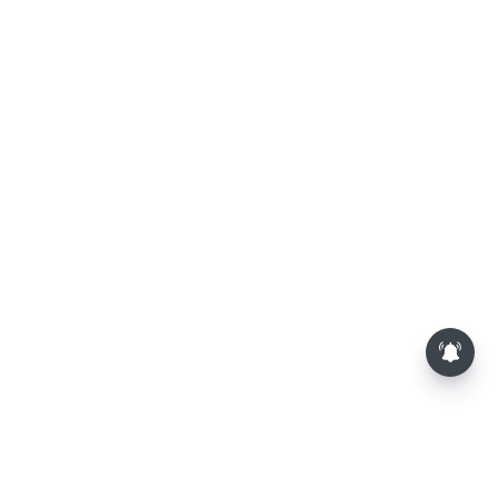
தொகுதி மறுவரையறை நடந்தால்
தமிழக மக்களவை தொகுதிகள்
59 ஆக உயரும்: