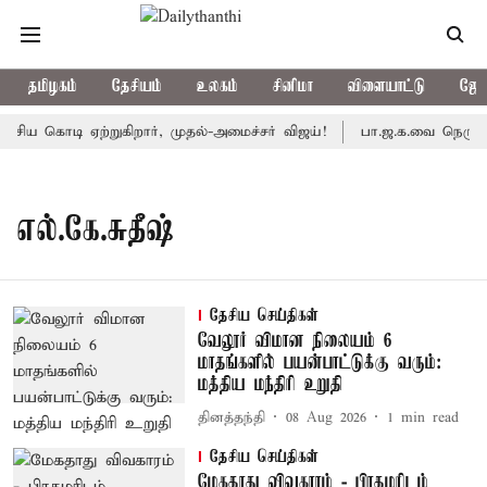
தமிழகம்
தேசியம்
உலகம்
சினிமா
விளையாட்டு
ஜோத
சிய கொடி ஏற்றுகிறார், முதல்-அமைச்சர் விஜய்!
பா.ஜ.க.வை நெருங்கு
எல்.கே.சுதீஷ்
தேசிய செய்திகள்
வேலூர் விமான நிலையம் 6
மாதங்களில் பயன்பாட்டுக்கு வரும்:
மத்திய மந்திரி உறுதி
தினத்தந்தி
08 Aug 2026
1
min read
தேசிய செய்திகள்
மேகதாது விவகாரம் - பிரதமரிடம்