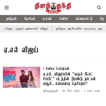
தமிழகம்
தேசியம்
உலகம்
சினிமா
விளையாட்டு
ஜோத
்ஜெட்: முதல்-அமைச்சர் விஜய்
தமிழக அரசியலில் பரபரப்பு; அமைச்
ஏ.எல் விஜய்
சினிமா செய்திகள்
ஏ.எல். விஜய்யின் “காதல் ரீசெட்
ரிப்பீட்” படத்தின் இரண்டு நாட்கள்
வசூல்.. எவ்வளவு தெரியுமா?
தினத்தந்தி
08 Mar 2026
1
min read