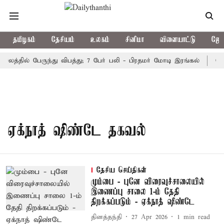
தமிழகம்
தேசியம்
உலகம்
சினிமா
விளையாட்டு
ஜோத
சலத்தில் பேருந்து விபத்து; 7 பேர் பலி - பிரதமர் மோடி இரங்கல்
தொக
ஏக்நாத் ஷிண்டே தகவல்
தேசிய செய்திகள்
மும்பை - புனே விரைவுச்சாலையில்
இணைப்பு சாலை 1-ம் தேதி
திறக்கப்படும் - ஏக்நாத் ஷிண்டே
தினத்தந்தி
27 Apr 2026
1
min read