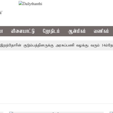
TV
மா
விளையாட்டு
ஜோதிடம்
ஆன்மிகம்
வணிகம்
றந்தோரின் குடும்பத்தினருக்கு அரசுப்பணி வழக்கு; வரும் 14ம்தேதி 