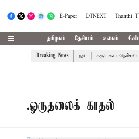
E-Paper
DTNEXT
Thanthi 
தமிழகம்
தேசியம்
உலகம்
சினி
Breaking News
ை பாதிக்கும்: முதல்-அமைச்சர் விஜய்
கரூர் கூட்டநெரிசல்: இ
.ஒருதலைக் காதல்