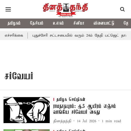
தமிழகம்
தேசியம்
உலகம்
சினிமா
விளையாட்டு
ஜோத
எச்சரிக்கை
புதுச்சேரி சட்டசபையில் வரும் 24ம் தேதி பட்ஜெட் தாக்க
சர்வேயர்
தமிழக செய்திகள்
ராமநாதபுரம்: ரூ.5 ஆயிரம் லஞ்சம்
வாங்கிய சர்வேயர் கைது
தினத்தந்தி
14 Jul 2026
1
min read