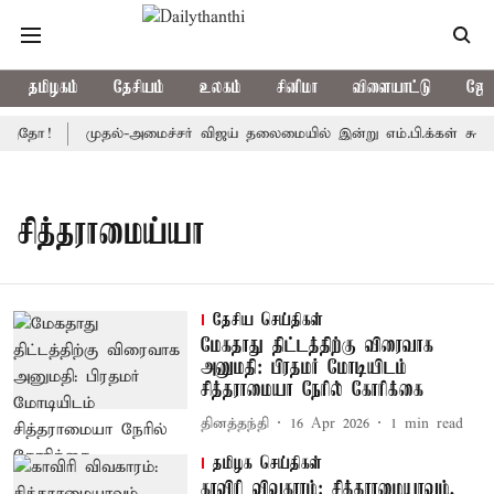
தமிழகம்
தேசியம்
உலகம்
சினிமா
விளையாட்டு
ஜோத
 இதோ!
முதல்-அமைச்சர் விஜய் தலைமையில் இன்று எம்.பி.க்கள் கூட்டம்: 
சித்தராமைய்யா
தேசிய செய்திகள்
மேகதாது திட்டத்திற்கு விரைவாக
அனுமதி: பிரதமர் மோடியிடம்
சித்தராமையா நேரில் கோரிக்கை
தினத்தந்தி
16 Apr 2026
1
min read
தமிழக செய்திகள்
காவிரி விவகாரம்: சித்தராமையாவும்,