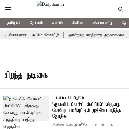
தமிழகம்
தேசியம்
உலகம்
சினிமா
விளையாட்டு
ஜோத
தி விசாரணை - சுப்ரீம் கோர்ட்டு
அமர்நாத் யாத்திரை தற்காலிகமாக நி
சிறந்த நடிகை
சினிமா செய்திகள்
'ஐகானிக் கோல்ட் ஸ்ட்ரீமிங்' விருதை
வென்று பாலிவுட்டில் முத்திரை பதித்த
ஜோதிகா
சினிமா செய்திப்பிரிவு
03 Jul 2026